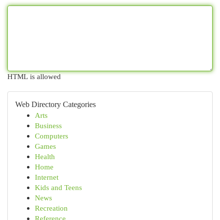
HTML is allowed
Web Directory Categories
Arts
Business
Computers
Games
Health
Home
Internet
Kids and Teens
News
Recreation
Reference