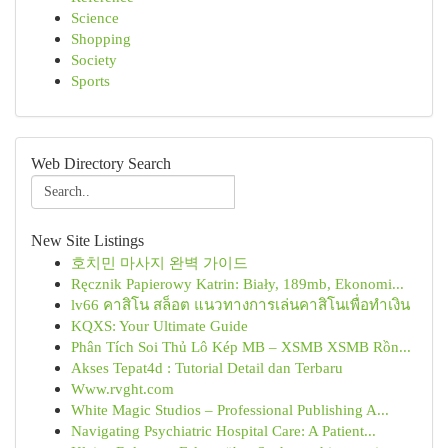
Science
Shopping
Society
Sports
Web Directory Search
New Site Listings
호치민 마사지 완벽 가이드
Ręcznik Papierowy Katrin: Biały, 189mb, Ekonomi...
lv66 คาสิโน สล็อต แนวทางการเล่นคาสิโนเพื่อทำเงิน
KQXS: Your Ultimate Guide
Phân Tích Soi Thủ Lô Kép MB – XSMB XSMB Rồn...
Akses Tepat4d : Tutorial Detail dan Terbaru
Www.rvght.com
White Magic Studios – Professional Publishing A...
Navigating Psychiatric Hospital Care: A Patient...