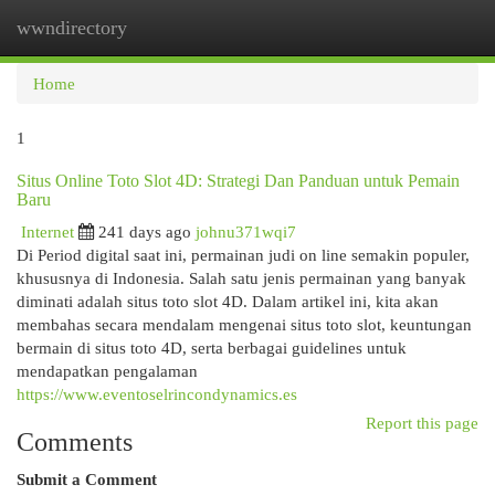
wwndirectory
Togg
navi
Home
1
Situs Online Toto Slot 4D: Strategi Dan Panduan untuk Pemain
Baru
Internet
241 days ago
johnu371wqi7
Di Period digital saat ini, permainan judi on line semakin populer,
khususnya di Indonesia. Salah satu jenis permainan yang banyak
diminati adalah situs toto slot 4D. Dalam artikel ini, kita akan
membahas secara mendalam mengenai situs toto slot, keuntungan
bermain di situs toto 4D, serta berbagai guidelines untuk
mendapatkan pengalaman
https://www.eventoselrincondynamics.es
Report this page
Comments
Submit a Comment