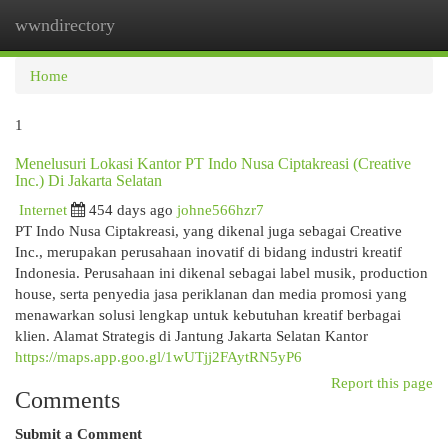
wwndirectory
Togg
navi
Home
1
Menelusuri Lokasi Kantor PT Indo Nusa Ciptakreasi (Creative
Inc.) Di Jakarta Selatan
Internet
454 days ago
johne566hzr7
PT Indo Nusa Ciptakreasi, yang dikenal juga sebagai Creative
Inc., merupakan perusahaan inovatif di bidang industri kreatif
Indonesia. Perusahaan ini dikenal sebagai label musik, production
house, serta penyedia jasa periklanan dan media promosi yang
menawarkan solusi lengkap untuk kebutuhan kreatif berbagai
klien. Alamat Strategis di Jantung Jakarta Selatan Kantor
https://maps.app.goo.gl/1wUTjj2FAytRN5yP6
Report this page
Comments
Submit a Comment