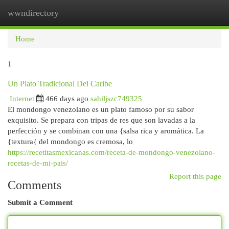
wwndirectory
Togg
navi
Home
1
Un Plato Tradicional Del Caribe
Internet
466 days ago
sahiljszc749325
El mondongo venezolano es un plato famoso por su sabor
exquisito. Se prepara con tripas de res que son lavadas a la
perfección y se combinan con una {salsa rica y aromática. La
{textura{ del mondongo es cremosa, lo
https://recetitasmexicanas.com/receta-de-mondongo-venezolano-
recetas-de-mi-pais/
Report this page
Comments
Submit a Comment