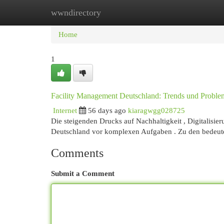
wwndirectory
Home
New Site Listings
Add Site
Cat
Home
1
Facility Management Deutschland: Trends und Proble
Internet
56 days ago
kiaragwgg028725
Die steigenden Drucks auf Nachhaltigkeit , Digitalisie
Deutschland vor komplexen Aufgaben . Zu den bedeut
Comments
Submit a Comment