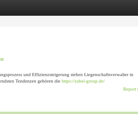
egories
Register
Login
me
rungsprozess und Effizienzsteigerung stehen Liegenschaftsverwalter in
endsten Tendenzen gehören die
https://zabel-group.de/
Report 