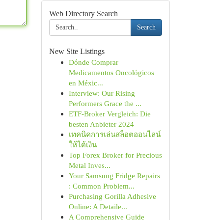
Web Directory Search
Search
New Site Listings
Dónde Comprar
Medicamentos Oncológicos
en Méxic...
Interview: Our Rising
Performers Grace the ...
ETF-Broker Vergleich: Die
besten Anbieter 2024
เทคนิคการเล่นสล็อตออนไลน์
ให้ได้เงิน
Top Forex Broker for Precious
Metal Inves...
Your Samsung Fridge Repairs
: Common Problem...
Purchasing Gorilla Adhesive
Online: A Detaile...
A Comprehensive Guide