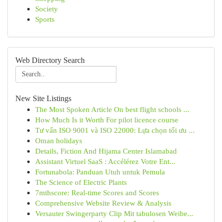
Society
Sports
Web Directory Search
New Site Listings
The Most Spoken Article On best flight schools ...
How Much Is it Worth For pilot licence course
Tư vấn ISO 9001 và ISO 22000: Lựa chọn tối ưu ...
Oman holidays
Details, Fiction And Hijama Center Islamabad
Assistant Virtuel SaaS : Accélérez Votre Ent...
Fortunabola: Panduan Utuh untuk Pemula
The Science of Electric Plants
7mthscore: Real-time Scores and Scores
Comprehensive Website Review & Analysis
Versauter Swingerparty Clip Mit tabulosen Weibe...