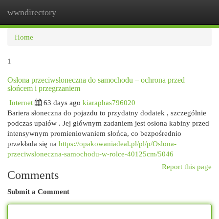
wwndirectory
Togg
navi
Home
1
Osłona przeciwsłoneczna do samochodu – ochrona przed
słońcem i przegrzaniem
Internet
63 days ago
kiaraphas796020
Bariera słoneczna do pojazdu to przydatny dodatek , szczególnie
podczas upałów . Jej głównym zadaniem jest osłona kabiny przed
intensywnym promieniowaniem słońca, co bezpośrednio
przekłada się na
https://opakowaniadeal.pl/pl/p/Oslona-
przeciwsloneczna-samochodu-w-rolce-40125cm/5046
Report this page
Comments
Submit a Comment