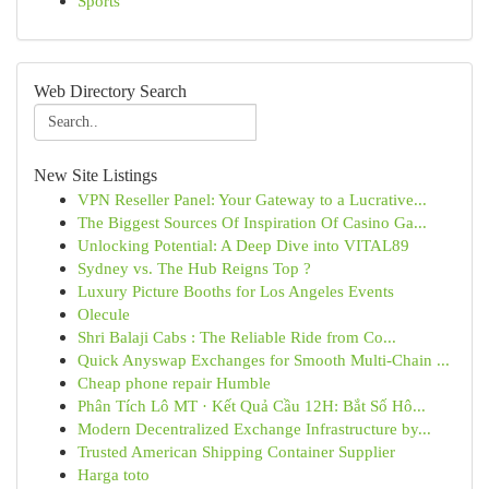
Sports
Web Directory Search
New Site Listings
VPN Reseller Panel: Your Gateway to a Lucrative...
The Biggest Sources Of Inspiration Of Casino Ga...
Unlocking Potential: A Deep Dive into VITAL89
Sydney vs. The Hub Reigns Top ?
Luxury Picture Booths for Los Angeles Events
Olecule
Shri Balaji Cabs : The Reliable Ride from Co...
Quick Anyswap Exchanges for Smooth Multi-Chain ...
Cheap phone repair Humble
Phân Tích Lô MT · Kết Quả Cầu 12H: Bắt Số Hô...
Modern Decentralized Exchange Infrastructure by...
Trusted American Shipping Container Supplier
Harga toto