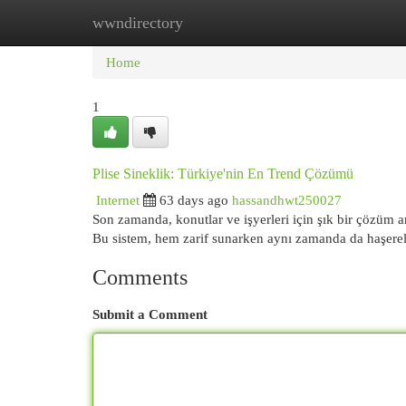
wwndirectory
Home
New Site Listings
Add Site
Cat
Home
1
Plise Sineklik: Türkiye'nin En Trend Çözümü
Internet
63 days ago
hassandhwt250027
Son zamanda, konutlar ve işyerleri için şık bir çözüm ar
Bu sistem, hem zarif sunarken aynı zamanda da haşerel
Comments
Submit a Comment