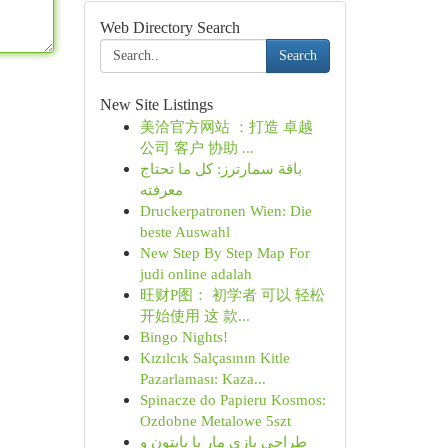
Web Directory Search
Search
New Site Listings
美洽官方网站 ：打造 卓越
公司 客户 协助 ...
باقة سمارترز: كل ما تحتاج
معرفته
Druckerpatronen Wien: Die
beste Auswahl
New Step By Step Map For
judi online adalah
旺财P图： 初学者 可以 轻松
开始使用 这 款...
Bingo Nights!
Kızılcık Salçasının Kitle
Pazarlaması: Kaza...
Spinacze do Papieru Kosmos:
Ozdobne Metalowe 5szt
طراحی بازی مار با پایتون و