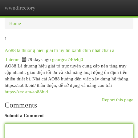
wwndirectory
Togg
navi
Home
1
Ao88 la thuong hieu giai tri uy tin xanh chin nhat chau a
Internet
79 days ago
georgea740ehj0
AO88 Là thương hiệu giải trí trực tuyến cung cấp nền tảng truy
cập nhanh, giao diện tối ưu và khả năng hoạt động ổn định trên
nhiều thiết bị. Nhà cái AO88 hướng đến việc xây dựng hệ thống
https://ao88.bid/ thân thiện, dễ sử dụng và nâng cao trải
https://zez.am/ao88bid
Report this page
Comments
Submit a Comment